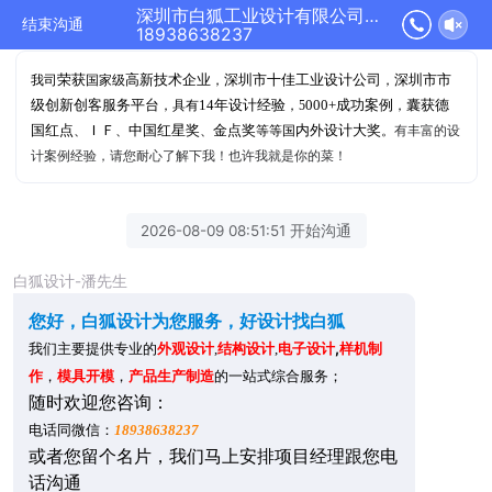
深圳市白狐工业设计有限公司正在为您服务
结束沟通
18938638237
荣获
高新技术企业
深圳市十佳工业设计公司
深圳市市
我司
国家级
，
，
级创新创客服务平台
14年设计经验
000+成功案例
囊获德
，具有
，5
，
国红点
ＩＦ
中国红星奖
金点奖
内外设计大奖
、
、
、
等等国
。
有丰富的设
计案例经验，请您耐心了解下我！也许我就是你的菜！
2026-08-09 08:51:51 开始沟通
白狐设计-潘先生
您好，白狐设计为您服务，好设计找白狐
,
样机制
我们主要提供专业的
外观设计
,
结构设计
,
电子设计
作
，
模具开模
，
产品生产制造
的一站式综合服务；
随时
欢迎您咨询：
：
电话同微信
18938638237
或者
您留个名片，我们马上安排项目经理跟您电
话沟通